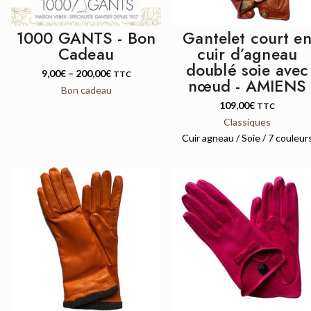
1000 GANTS - Bon
Gantelet court e
Cadeau
cuir d’agneau
doublé soie avec
9,00
€
–
200,00
€
TTC
nœud - AMIENS
Bon cadeau
109,00
€
TTC
Classiques
Cuir agneau / Soie / 7 couleur
QUICK VIEW
QUICK VIEW