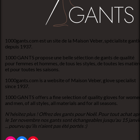
1000gants.com est un site de la Maison Veber, spécialiste ganti
depuis 1937.
1000 GANTS propose une belle sélection de gants de qualité
pour femmes et hommes, de tous les styles, de toutes les matièr
et pour toutes les saisons.
1000gants.com is a website of Maison Veber, glove specialist
since 1937.
1000 GANTS offers a fine selection of quality gloves for wome
and men, of all styles, all materials and for all seasons.
N'hésitez plus ! Offrez des gants pour Noël. Pour tout achat ap
le 1er novembre nos gants sont échangeables jusqu'au 15 janvi
... pourvu qu'ils n'aient pas été portés :)