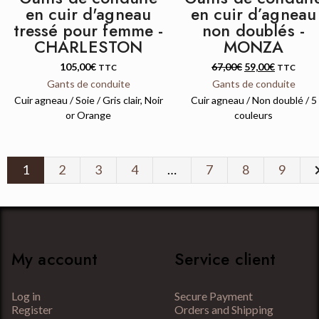
en cuir d'agneau
en cuir d’agneau
tressé pour femme -
non doublés -
CHARLESTON
MONZA
105,00
€
67,00
€
59,00
€
TTC
TTC
Gants de conduite
Gants de conduite
Cuir agneau / Soie / Gris clair, Noir
Cuir agneau / Non doublé / 5
or Orange
couleurs
N
1
2
3
4
…
7
8
9
My account
Service client
Log in
Secure Payment
Register
Orders and Shipping