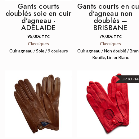
Gants courts
Gants courts en cu
doublés soie en cuir
d'agneau non
d'agneau -
doublés –
ADELAIDE
BRISBANE
95,00
€
79,00
€
TTC
TTC
Classiques
Classiques
Cuir agneau / Soie / 9 couleurs
Cuir agneau / Non doublé / Bran
Rouille, Lin or Blanc
UP TO -1
QUICK VIEW
QUICK VIEW