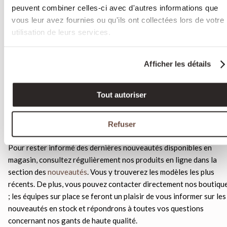
peuvent combiner celles-ci avec d'autres informations que
vous leur avez fournies ou qu'ils ont collectées lors de votre
Toutes vos questions
utilisation de leurs services.
concernant nos boutique
de gants
Afficher les détails
Tout autoriser
Comment puis-je connaître les
nouveautés disponibles en magasin 
Refuser
Pour rester informé des dernières nouveautés disponibles en
magasin, consultez régulièrement nos produits en ligne dans la
section des
nouveautés
. Vous y trouverez les modèles les plus
récents. De plus, vous pouvez contacter directement nos boutiqu
; les équipes sur place se feront un plaisir de vous informer sur les
nouveautés en stock et répondrons à toutes vos questions
concernant nos gants de haute qualité.