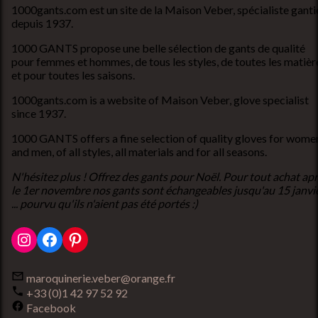
1000gants.com est un site de la Maison Veber, spécialiste ganti
depuis 1937.
1000 GANTS propose une belle sélection de gants de qualité
pour femmes et hommes, de tous les styles, de toutes les matièr
et pour toutes les saisons.
1000gants.com is a website of Maison Veber, glove specialist
since 1937.
1000 GANTS offers a fine selection of quality gloves for wome
and men, of all styles, all materials and for all seasons.
N'hésitez plus ! Offrez des gants pour Noël. Pour tout achat ap
le 1er novembre nos gants sont échangeables jusqu'au 15 janvi
... pourvu qu'ils n'aient pas été portés :)
Instagram
Facebook
Pinterest
maroquinerie.veber@orange.fr
+33 (0)1 42 97 52 92
Facebook