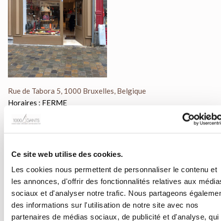
Rue de Tabora 5, 1000 Bruxelles, Belgique
Horaires : FERME
Vous pouvez toujours vous faire livrer grâce à notre site
internet.
Ce site web utilise des cookies.
Tél :
+32 (0)2 503 60 23
Les cookies nous permettent de personnaliser le contenu et
les annonces, d'offrir des fonctionnalités relatives aux média
En plein cœur de Bruxelles
, notre ganterie vous accueille dans u
sociaux et d'analyser notre trafic. Nous partageons égaleme
cadre chaleureux et raffiné. Explorez notre gamme de gants en cu
des informations sur l'utilisation de notre site avec nos
de haute qualité, conçus pour allier confort et style. Nos conseille
partenaires de médias sociaux, de publicité et d'analyse, qui
sont à votre disposition pour vous offrir des conseils personnalis