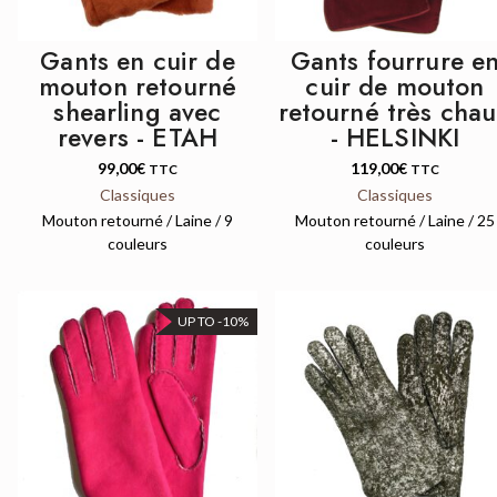
Gants en cuir de
Gants fourrure e
mouton retourné
cuir de mouton
shearling avec
retourné très cha
revers - ETAH
- HELSINKI
99,00
€
119,00
€
TTC
TTC
Classiques
Classiques
Mouton retourné / Laine / 9
Mouton retourné / Laine / 25
couleurs
couleurs
UP TO -10%
QUICK VIEW
QUICK VIEW