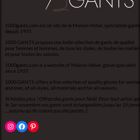
1000gants.com est un site de la Maison Veber, spécialiste ganti
depuis 1937.
1000 GANTS propose une belle sélection de gants de qualité
pour femmes et hommes, de tous les styles, de toutes les matièr
et pour toutes les saisons.
1000gants.com is a website of Maison Veber, glove specialist
since 1937.
1000 GANTS offers a fine selection of quality gloves for wome
and men, of all styles, all materials and for all seasons.
N'hésitez plus ! Offrez des gants pour Noël. Pour tout achat ap
le 1er novembre nos gants sont échangeables jusqu'au 15 janvi
... pourvu qu'ils n'aient pas été portés :)
Instagram
Facebook
Pinterest