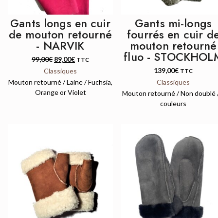
Gants longs en cuir
Gants mi-longs
de mouton retourné
fourrés en cuir d
- NARVIK
mouton retourné
fluo - STOCKHOL
99,00
€
89,00
€
TTC
139,00
€
Classiques
TTC
Mouton retourné / Laine / Fuchsia,
Classiques
Orange or Violet
Mouton retourné / Non doublé 
couleurs
QUICK VIEW
QUICK VIEW