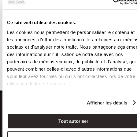
Ce site web utilise des cookies.
Gants tactiles taille
unique laine
Les cookies nous permettent de personnaliser le contenu et
polyester - SANTA
les annonces, d'offrir des fonctionnalités relatives aux média
CLARA
sociaux et d'analyser notre trafic. Nous partageons égaleme
des informations sur l'utilisation de notre site avec nos
39,00
€
TTC
partenaires de médias sociaux, de publicité et d'analyse, qui
Gants tactiles
,
Gants taille unique
peuvent combiner celles-ci avec d'autres informations que
Mix Laine / Polyester / Non doublé
vous leur avez fournies ou qu'ils ont collectées lors de votre
/ 5 couleurs
utilisation de leurs services.
Afficher les détails
My account
Service client
Tout autoriser
Log in
Secure Payment
Register
Orders and Shipping