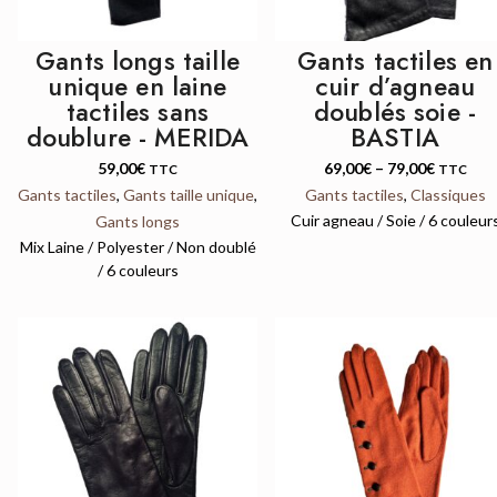
Gants longs taille
Gants tactiles en
unique en laine
cuir d’agneau
tactiles sans
doublés soie -
doublure - MERIDA
BASTIA
59,00
€
69,00
€
–
79,00
€
TTC
TTC
Gants tactiles
,
Gants taille unique
,
Gants tactiles
,
Classiques
Cuir agneau / Soie / 6 couleur
Gants longs
Mix Laine / Polyester / Non doublé
/ 6 couleurs
QUICK VIEW
QUICK VIEW