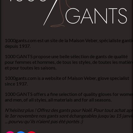
1000gants.com est un site de la Maison Veber, spécialiste ganti
depuis 1937.
1000 GANTS propose une belle sélection de gants de qualité
pour femmes et hommes, de tous les styles, de toutes les matièr
et pour toutes les saisons.
1000gants.com is a website of Maison Veber, glove specialist
since 1937.
1000 GANTS offers a fine selection of quality gloves for wome
and men, of all styles, all materials and for all seasons.
N'hésitez plus ! Offrez des gants pour Noël. Pour tout achat ap
le 1er novembre nos gants sont échangeables jusqu'au 15 janvi
... pourvu qu'ils n'aient pas été portés :)