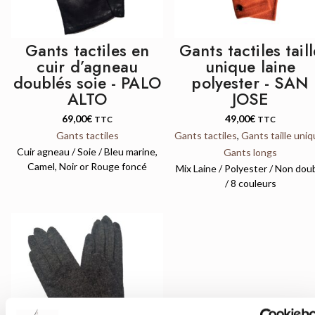
Gants tactiles en
Gants tactiles taill
cuir d’agneau
unique laine
doublés soie - PALO
polyester - SAN
ALTO
JOSE
69,00
€
49,00
€
TTC
TTC
Gants tactiles
Gants tactiles
,
Gants taille uni
Cuir agneau / Soie / Bleu marine,
Gants longs
Camel, Noir or Rouge foncé
Mix Laine / Polyester / Non dou
/ 8 couleurs
QUICK VIEW