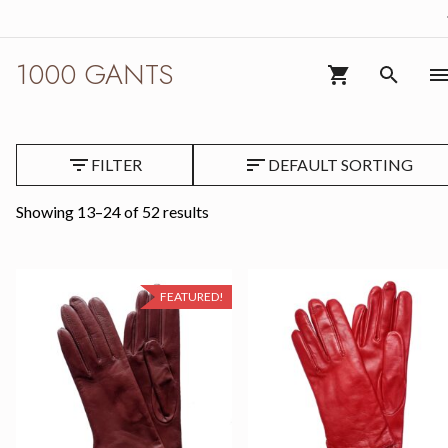
1000
Go to navigation
Go to main content
1000
GANTS
GANTS
1000 GANTS
VIEW CART (0)
SEARC
Tabac/Marron
FILTER
DEFAULT SORTING
Showing 13–24 of 52 results
FEATURED!
QUICK VIEW
QUICK VIEW