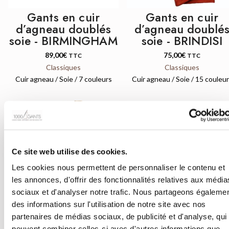
Gants en cuir
Gants en cuir
d’agneau doublés
d’agneau doublé
soie - BIRMINGHAM
soie - BRINDISI
89,00
€
75,00
€
TTC
TTC
Classiques
Classiques
Cuir agneau / Soie / 7 couleurs
Cuir agneau / Soie / 15 couleu
Ce site web utilise des cookies.
QUICK VIEW
QUICK VIEW
Les cookies nous permettent de personnaliser le contenu et
les annonces, d'offrir des fonctionnalités relatives aux média
sociaux et d'analyser notre trafic. Nous partageons égaleme
des informations sur l'utilisation de notre site avec nos
Gants en cuir
Gants en cuir
partenaires de médias sociaux, de publicité et d'analyse, qui
peuvent combiner celles-ci avec d'autres informations que