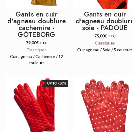
Gants en cuir
Gants en cuir
d'agneau doublure
d'agneau doublur
cachemire -
soie - PADOUE
GÖTEBORG
75,00
€
TTC
79,00
€
Classiques
TTC
Classiques
Cuir agneau / Soie / 5 couleur
Cuir agneau / Cachemire / 12
couleurs
UP TO -10%
QUICK VIEW
QUICK VIEW