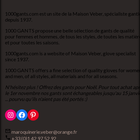
1000gants.com est un site de la Maison Veber, spécialiste ganti
depuis 1937.
1000 GANTS propose une belle sélection de gants de qualité
pour femmes et hommes, de tous les styles, de toutes les matièr
et pour toutes les saisons.
1000gants.com is a website of Maison Veber, glove specialist
since 1937.
1000 GANTS offers a fine selection of quality gloves for wome
and men, of all styles, all materials and for all seasons.
N'hésitez plus ! Offrez des gants pour Noël. Pour tout achat ap
le 1er novembre nos gants sont échangeables jusqu'au 15 janvi
... pourvu qu'ils n'aient pas été portés :)
Instagram
Facebook
Pinterest
maroquinerie.veber@orange.fr
+33 (0)1 42 97 52 92