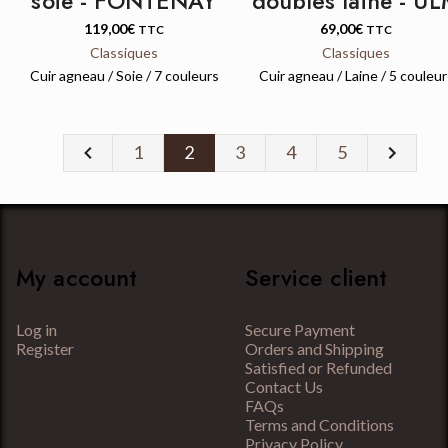
soie - FONTENAY
doublés laine - U
119,00
€
69,00
€
TTC
TTC
Classiques
Classiques
Cuir agneau / Soie / 7 couleurs
Cuir agneau / Laine / 5 couleur
Previous
Next
1
2
3
4
5
My account
Service client
Log in
Secure Payment
Register
Orders and Shipping
Satisfied or Refunded
Contact Us
FAQs
Terms and Conditions
Privacy Policy