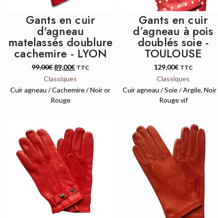
Gants en cuir
Gants en cuir
d'agneau
d’agneau à pois
matelassés doublure
doublés soie -
cachemire - LYON
TOULOUSE
99,00
€
89,00
€
129,00
€
TTC
TTC
Classiques
Classiques
Cuir agneau / Cachemire / Noir or
Cuir agneau / Soie / Argile, Noir
Rouge
Rouge vif
QUICK VIEW
QUICK VIEW