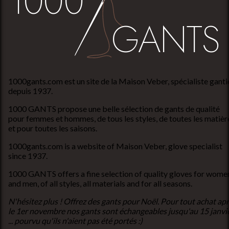
1000gants.com est un site de la Maison Veber, spécialiste ganti
depuis 1937.
1000 GANTS propose une belle sélection de gants de qualité
pour femmes et hommes, de tous les styles, de toutes les matièr
et pour toutes les saisons.
1000gants.com is a website of Maison Veber, glove specialist
since 1937.
1000 GANTS offers a fine selection of quality gloves for wome
and men, of all styles, all materials and for all seasons.
N'hésitez plus ! Offrez des gants pour Noël. Pour tout achat ap
le 1er novembre nos gants sont échangeables jusqu'au 15 janvi
... pourvu qu'ils n'aient pas été portés :)