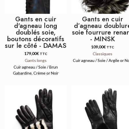
Gants en cuir
Gants en cuir
d'agneau long
d’agneau doublur
doublés soie,
soie fourrure rena
boutons décoratifs
- MINSK
sur le côté - DAMAS
109,00
€
TTC
179,00
€
Classiques
TTC
Gants longs
Cuir agneau / Soie / Argile or No
Cuir agneau / Soie / Brun
Gabardine, Crème or Noir
QUICK VIEW
QUICK VIEW