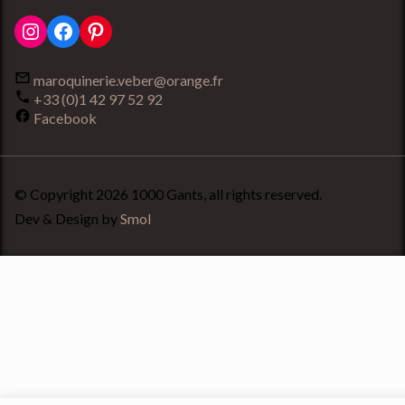
Instagram
Facebook
Pinterest
maroquinerie.veber@orange.fr
+33 (0)1 42 97 52 92
Facebook
© Copyright 2026 1000 Gants, all rights reserved.
Dev & Design by
Smol