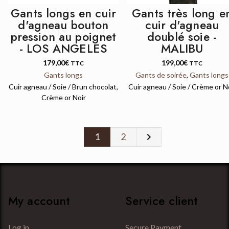
Gants longs en cuir
Gants très long e
d'agneau bouton
cuir d'agneau
pression au poignet
doublé soie -
- LOS ANGELES
MALIBU
179,00
€
199,00
€
TTC
TTC
Gants longs
Gants de soirée
,
Gants longs
Cuir agneau / Soie / Brun chocolat,
Cuir agneau / Soie / Crème or N
Crème or Noir
Next
1
2
My account
Service client
Log in
Secure Payment