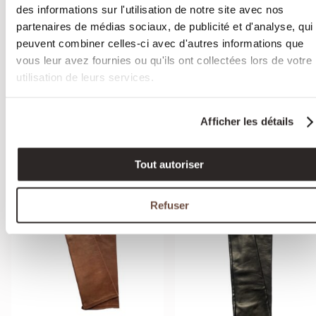
des informations sur l'utilisation de notre site avec nos
partenaires de médias sociaux, de publicité et d'analyse, qui
peuvent combiner celles-ci avec d'autres informations que
Gants en cuir de
Gants long en cui
vous leur avez fournies ou qu'ils ont collectées lors de votre
pécari doublés
d'agneau doublur
utilisation de leurs services.
cachemire - SUCRE
soie - HOLLYWO
239,00
€
129,00
€
–
159,00
€
TTC
TTC
Afficher les détails
Classiques
Gants de soirée
,
Gants longs
Pécari / Cachemire / 7 couleurs
Cuir agneau / Soie / 7 couleur
Tout autoriser
Refuser
QUICK VIEW
QUICK VIEW