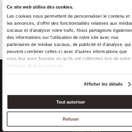
Gants en cuir
Gants en cuir trè
Ce site web utilise des cookies.
d’agneau fourrure
chaud en mouto
Les cookies nous permettent de personnaliser le contenu et
lapin - KIRUNA
retourné - OSLO
les annonces, d'offrir des fonctionnalités relatives aux média
119,00
€
129,00
€
TTC
TTC
sociaux et d'analyser notre trafic. Nous partageons égaleme
Classiques
Classiques
des informations sur l'utilisation de notre site avec nos
Cuir agneau / Lapin / Brun
Mouton retourné / Laine / 16
partenaires de médias sociaux, de publicité et d'analyse, qui
chocolat, Brun cork or Noir
couleurs
peuvent combiner celles-ci avec d'autres informations que
vous leur avez fournies ou qu'ils ont collectées lors de votre
utilisation de leurs services.
My account
Service client
Afficher les détails
Log in
Secure Payment
Tout autoriser
Register
Orders and Shipping
Satisfied or Refunded
Contact Us
FAQs
Refuser
Terms and Conditions
Privacy Policy