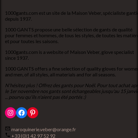
1000gants.com est un site de la Maison Veber, spécialiste ganti
depuis 1937.
1000 GANTS propose une belle sélection de gants de qualité
pour femmes et hommes, de tous les styles, de toutes les matièr
et pour toutes les saisons.
1000gants.com is a website of Maison Veber, glove specialist
since 1937.
1000 GANTS offers a fine selection of quality gloves for wome
and men, of all styles, all materials and for all seasons.
N'hésitez plus ! Offrez des gants pour Noël. Pour tout achat ap
le 1er novembre nos gants sont échangeables jusqu'au 15 janvi
... pourvu qu'ils n'aient pas été portés :)
Instagram
Facebook
Pinterest
maroquinerie.veber@orange.fr
+33 (0)1 42 97 52 92