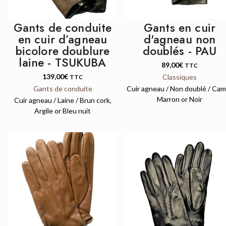
Gants de conduite
Gants en cuir
en cuir d’agneau
d'agneau non
bicolore doublure
doublés - PAU
laine - TSUKUBA
89,00
€
TTC
139,00
€
Classiques
TTC
Gants de conduite
Cuir agneau / Non doublé / Cam
Marron or Noir
Cuir agneau / Laine / Brun cork,
Argile or Bleu nuit
QUICK VIEW
QUICK VIEW