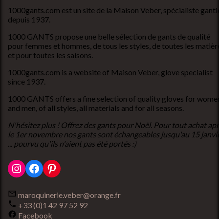
1000gants.com est un site de la Maison Veber, spécialiste ganti
depuis 1937.
1000 GANTS propose une belle sélection de gants de qualité
pour femmes et hommes, de tous les styles, de toutes les matièr
et pour toutes les saisons.
1000gants.com is a website of Maison Veber, glove specialist
since 1937.
1000 GANTS offers a fine selection of quality gloves for wome
and men, of all styles, all materials and for all seasons.
N'hésitez plus ! Offrez des gants pour Noël. Pour tout achat ap
le 1er novembre nos gants sont échangeables jusqu'au 15 janvi
... pourvu qu'ils n'aient pas été portés :)
Instagram
Facebook
Pinterest
maroquinerie.veber@orange.fr
+33 (0)1 42 97 52 92
Facebook