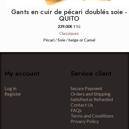
Gants en cuir de pécari doublés soie -
QUITO
239,00
€
TTC
Classiques
Pécari / Soie / beige or Camel
My account
Service client
Log in
Secure Payment
Register
Orders and Shipping
Satisfied or Refunded
Contact Us
FAQs
Terms and Conditions
Privacy Policy