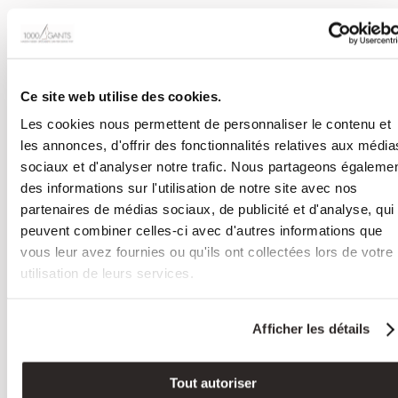
Confort et ajustement
parfait
Ce site web utilise des cookies.
Les cookies nous permettent de personnaliser le contenu et
L’un des atouts majeurs des gants en cuir d’agneau doublé laine –
PORTLAND est leur ajustement parfait. Disponibles en plusieu
les annonces, d'offrir des fonctionnalités relatives aux média
tailles sur notre
boutique
, ces gants sont conçus pour s’adapter
sociaux et d'analyser notre trafic. Nous partageons égaleme
confortablement à vos mains et vous offrir une liberté de
des informations sur l'utilisation de notre site avec nos
mouvement tout en maintenant une chaleur constante. La qualit
partenaires de médias sociaux, de publicité et d'analyse, qui
du cuir d’agneau assure une flexibilité et une durabilité, rendant
ces gants non seulement élégants mais aussi pratiques pour une
peuvent combiner celles-ci avec d'autres informations que
utilisation quotidienne. Opter pour les gants PORTLAND, c’est
vous leur avez fournies ou qu'ils ont collectées lors de votre
choisir le parfait équilibre entre style, confort et fonctionnalité.
utilisation de leurs services.
You may also like…
Afficher les détails
Tout autoriser