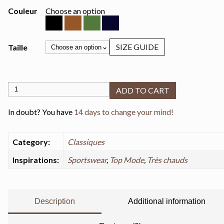
Couleur
Choose an option
Noir
Brun noisette
Vert kaki
Bleu profond
SIZE GUIDE
Taille
Gants en cuir d'agneau doublé laine - PORTLAND quantity
ADD TO CART
In doubt? You have
14 days to change your mind!
Category:
Classiques
Inspirations:
Sportswear
,
Top Mode
,
Très chauds
Description
Additional information