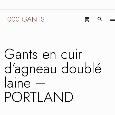
1000
Go to navigation
Go to main content
1000
GANTS
GANTS
1000 GANTS
VIEW CART (0)
SEARC
Gants en cuir
d’agneau doublé
laine –
PORTLAND