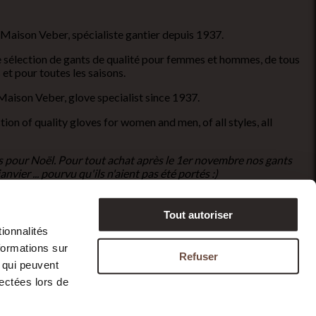
 Maison Veber, spécialiste gantier depuis 1937.
sélection de gants de qualité pour femmes et hommes, de tous
s et pour toutes les saisons.
aison Veber, glove specialist since 1937.
on of quality gloves for women and men, of all styles, all
ts pour Noël. Pour tout achat après le 1er novembre nos gants
vier ... pourvu qu'ils n'aient pas été portés :)
Tout autoriser
ionnalités
fr
formations sur
Refuser
, qui peuvent
lectées lors de