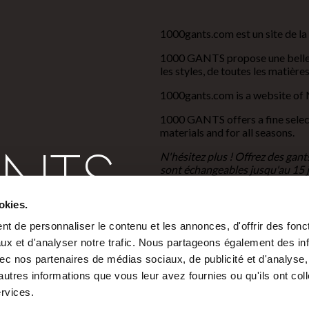
1000gants.com est un site de la
1000 GANTS propose une belle 
les styles, de toutes les matière
1000gants.com is a website of M
1000 GANTS offers a fine selecti
materials and for all seasons.
N'hésitez plus ! Offrez des gan
sont échangeables jusqu'au 15 jan
Instagram
Facebook
Pinterest
okies.
t de personnaliser le contenu et les annonces, d'offrir des fonct
maroquinerie.veber@orange.
ux et d'analyser notre trafic. Nous partageons également des in
+33 (0)1 42 97 52 92
 avec nos partenaires de médias sociaux, de publicité et d'analyse
Facebook
autres informations que vous leur avez fournies ou qu'ils ont col
ervices.