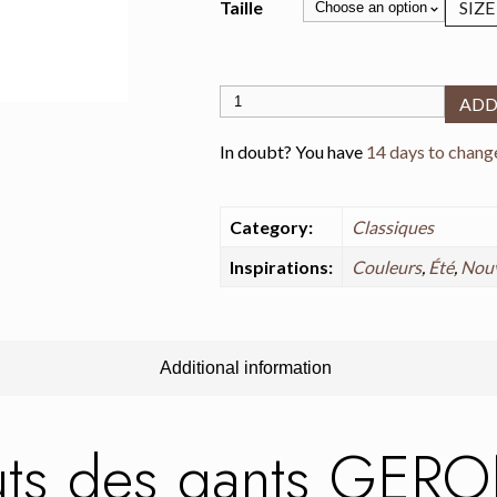
SIZE
Taille
Gants en cuir d’agneau et jean non 
ADD
In doubt? You have
14 days to chang
Category:
Classiques
Inspirations:
Couleurs
,
Été
,
Nou
Additional information
outs des gants GER