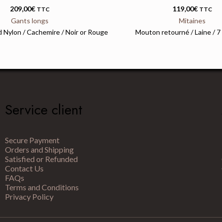
209,00
€
119,00
€
TTC
TTC
Gants longs
Mitaines
 Nylon / Cachemire / Noir or Rouge
Mouton retourné / Laine / 7
Service client
Secure Payment
Orders and Shipping
Satisfied or Refunded
Contact Us
FAQs
Terms and Conditions
Privacy Policy