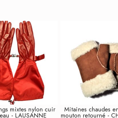
QUICK VIEW
QUICK V
ngs mixtes nylon cuir
Mitaines chaudes en
neau - LAUSANNE
mouton retourné -