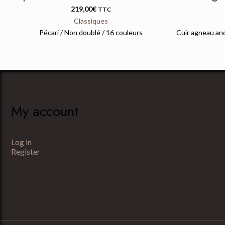
219,00
€
TTC
Classiques
Pécari / Non doublé / 16 couleurs
Cuir agneau and
My account
Log in
Register