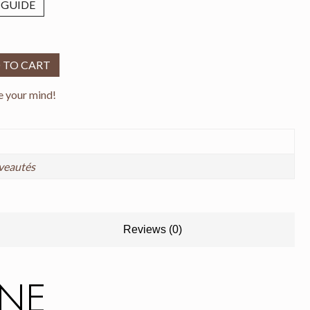
 GUIDE
doublés - GERONE quantity
 TO CART
e your mind!
veautés
Reviews (0)
ONE