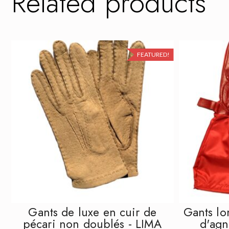
Related products
FEATURED!
QUICK VIEW
Gants de luxe en cuir de
Gants lo
pécari non doublés - LIMA
d'ag