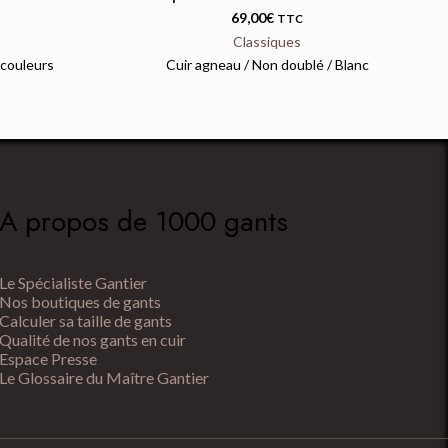
69,00
€
TTC
Classiques
 couleurs
Cuir agneau / Non doublé / Blanc
A propos de 1000 gants
Le Spécialiste Gantier
Nos boutiques de gants
Calculer sa taille de gants
Qualité de nos gants en cuir
Espace Presse
Le Glossaire du Maître Gantier